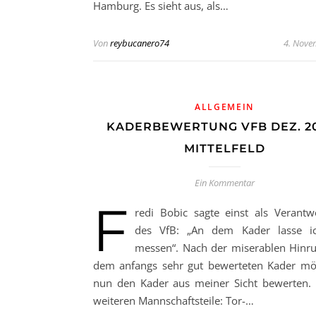
Hamburg. Es sieht aus, als…
Von
reybucanero74
4. Nove
ALLGEMEIN
KADERBEWERTUNG VFB DEZ. 20
MITTELFELD
Ein Kommentar
F
redi Bobic sagte einst als Verantwo
des VfB: „An dem Kader lasse i
messen“. Nach der miserablen Hinr
dem anfangs sehr gut bewerteten Kader mö
nun den Kader aus meiner Sicht bewerten. 
weiteren Mannschaftsteile: Tor-…