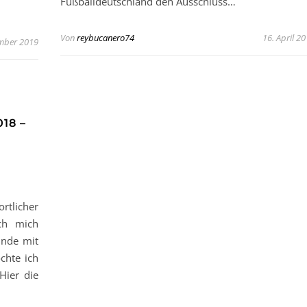
Fußballdeutschland den Ausschluss…
Von
reybucanero74
16. April 2
mber 2019
18 –
rtlicher
ch mich
unde mit
chte ich
Hier die