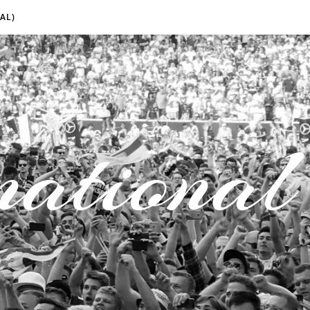
AL)
national