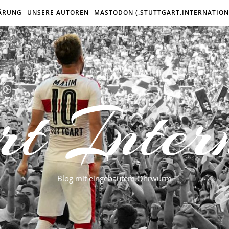
ÄRUNG
UNSERE AUTOREN
MASTODON (.STUTTGART.INTERNATION
rt Inter
Blog mit eingebautem Ohrwurm