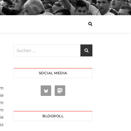
SOCIAL MEDIA
em
ie
om
em
BLOGROLL
ie
ss