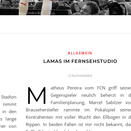
ALLGEMEIN
LAMAS IM FERNSEHSTUDIO
0 Kommentare
M
atheus Pereira vom FCN griff sein
Gegenspieler neulich beherzt in d
 Stadion
Familienplanung, Marcel Sabitzer v
r nimmt
Brausehersteller rammte im Pokalspiel sein
 in den
Kontrahenten mit voller Wucht den Ellbogen in d
rs lange
Rippen. In beiden Fällen ist mir nicht bekannt, da
nner von