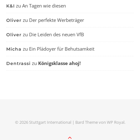
zu
An Tagen wie diesen
K&I
zu
Der perfekte Werbeträger
Oliver
zu
Die Leiden des neuen VfB
Oliver
zu
Ein Plädoyer für Behutsamkeit
Micha
zu
Königsklasse ahoj!
Dentrassi
© 2026 Stuttgart International |
Bard Theme von
WP Royal
.