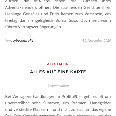
durften die VfB-Fans schon drei Türchen ihres
Adventskalenders öffnen. Die strahlenden Gesichter ihrer
Lieblinge González und Endo kamen zum Vorschein, am
Freitag dann engelsgleich Borna Sosa. Doch seit wann
führen Vertragsverlängerungen…
Von
reybucanero74
30. November 2020
ALLGEMEIN
ALLES AUF EINE KARTE
0 Kommentare
Bei Vertragsverhandlungen im Profifußball geht es oft um
unvorstellbar hohe Summen, um Prämien, Handgelder
und versteckte Klauseln – und nicht zuletzt um das eigene
Ego. Der Kontrakt zwischen Pellegrino Matarazzo und der