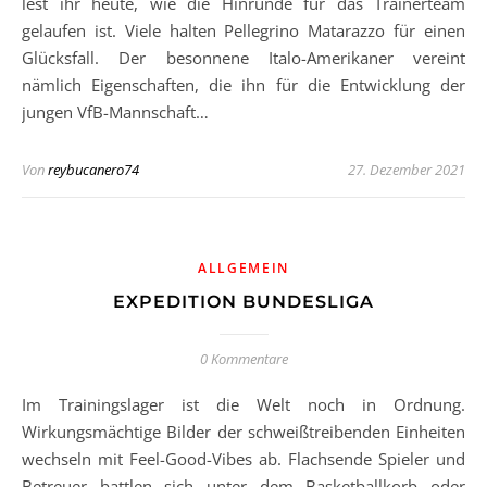
lest ihr heute, wie die Hinrunde für das Trainerteam
gelaufen ist. Viele halten Pellegrino Matarazzo für einen
Glücksfall. Der besonnene Italo-Amerikaner vereint
nämlich Eigenschaften, die ihn für die Entwicklung der
jungen VfB-Mannschaft…
Von
reybucanero74
27. Dezember 2021
ALLGEMEIN
EXPEDITION BUNDESLIGA
0 Kommentare
Im Trainingslager ist die Welt noch in Ordnung.
Wirkungsmächtige Bilder der schweißtreibenden Einheiten
wechseln mit Feel-Good-Vibes ab. Flachsende Spieler und
Betreuer battlen sich unter dem Basketballkorb oder