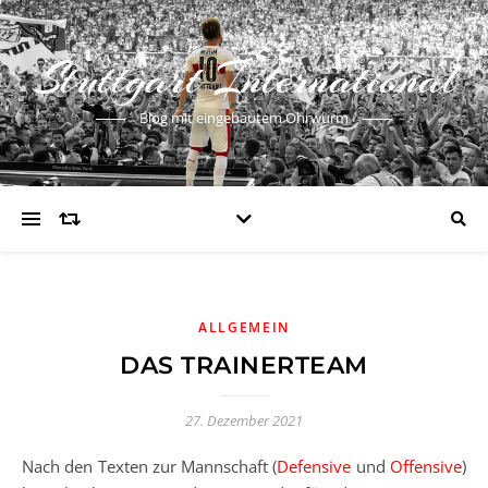
Stuttgart International
Blog mit eingebautem Ohrwurm
ALLGEMEIN
DAS TRAINERTEAM
27. Dezember 2021
Nach den Texten zur Mannschaft (
Defensive
und
Offensive
)