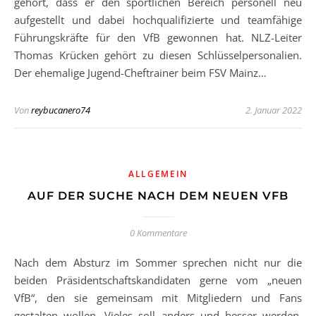
gehört, dass er den sportlichen Bereich personell neu
aufgestellt und dabei hochqualifizierte und teamfähige
Führungskräfte für den VfB gewonnen hat. NLZ-Leiter
Thomas Krücken gehört zu diesen Schlüsselpersonalien.
Der ehemalige Jugend-Cheftrainer beim FSV Mainz…
Von
reybucanero74
2. Januar 2022
ALLGEMEIN
AUF DER SUCHE NACH DEM NEUEN VFB
0 Kommentare
Nach dem Absturz im Sommer sprechen nicht nur die
beiden Präsidentschaftskandidaten gerne vom „neuen
VfB“, den sie gemeinsam mit Mitgliedern und Fans
gestalten wollen. Vieles soll anders und besser werden,