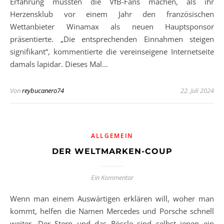
Erfahrung mussten die VfB-Fans machen, als ihr
Herzensklub vor einem Jahr den französischen
Wettanbieter Winamax als neuen Hauptsponsor
präsentierte. „Die entsprechenden Einnahmen steigen
signifikant“, kommentierte die vereinseigene Internetseite
damals lapidar. Dieses Mal…
Von
reybucanero74
22. Juli 2024
ALLGEMEIN
DER WELTMARKEN-COUP
Ein Kommentar
Wenn man einem Auswärtigen erklären will, woher man
kommt, helfen die Namen Mercedes und Porsche schnell
weiter. Der Stern und das Rössle sind selbst jenen ein