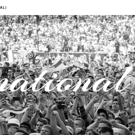
AL)
national