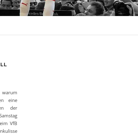
LL
t, warum
en eine
en der
Samstag
beim VfB
nkulisse