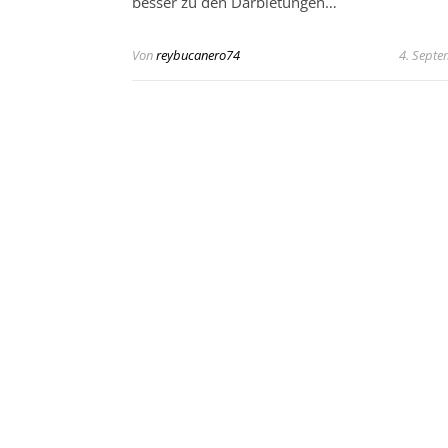
besser zu den Darbietungen…
Von
reybucanero74
4. Sept