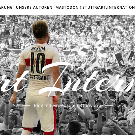
ÄRUNG
UNSERE AUTOREN
MASTODON (.STUTTGART.INTERNATION
rt Inter
Blog mit eingebautem Ohrwurm