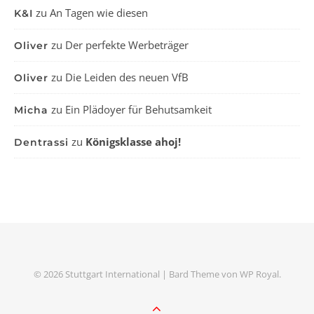
zu
An Tagen wie diesen
K&I
zu
Der perfekte Werbeträger
Oliver
zu
Die Leiden des neuen VfB
Oliver
zu
Ein Plädoyer für Behutsamkeit
Micha
zu
Königsklasse ahoj!
Dentrassi
© 2026 Stuttgart International |
Bard Theme von
WP Royal
.