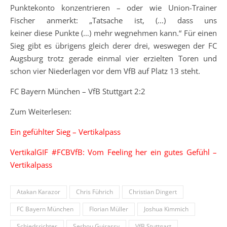
Punktekonto konzentrieren – oder wie Union-Trainer
Fischer anmerkt: „Tatsache ist, (…) dass uns
keiner diese Punkte (…) mehr wegnehmen kann.“ Für einen
Sieg gibt es übrigens gleich derer drei, weswegen der FC
Augsburg trotz gerade einmal vier erzielten Toren und
schon vier Niederlagen vor dem VfB auf Platz 13 steht.
FC Bayern München – VfB Stuttgart 2:2
Zum Weiterlesen:
Ein gefühlter Sieg – Vertikalpass
VertikalGIF #FCBVfB: Vom Feeling her ein gutes Gefühl –
Vertikalpass
Atakan Karazor
Chris Führich
Christian Dingert
FC Bayern München
Florian Müller
Joshua Kimmich
Schiedsrichter
Serhou Guirassy
VfB Stuttgart