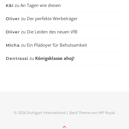
zu
An Tagen wie diesen
K&I
zu
Der perfekte Werbeträger
Oliver
zu
Die Leiden des neuen VfB
Oliver
zu
Ein Plädoyer für Behutsamkeit
Micha
zu
Königsklasse ahoj!
Dentrassi
© 2026 Stuttgart International |
Bard Theme von
WP Royal
.