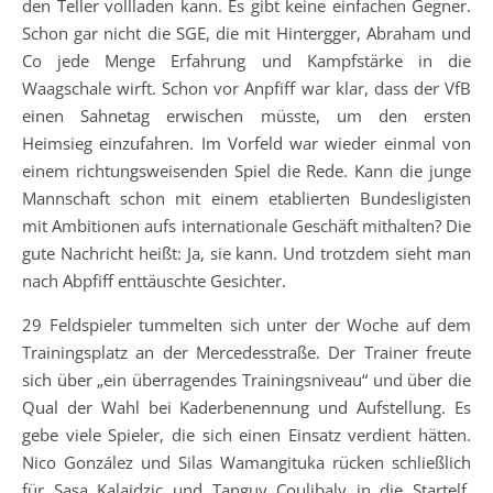
den Teller vollladen kann. Es gibt keine einfachen Gegner.
Schon gar nicht die SGE, die mit Hintergger, Abraham und
Co jede Menge Erfahrung und Kampfstärke in die
Waagschale wirft. Schon vor Anpfiff war klar, dass der VfB
einen Sahnetag erwischen müsste, um den ersten
Heimsieg einzufahren. Im Vorfeld war wieder einmal von
einem richtungsweisenden Spiel die Rede. Kann die junge
Mannschaft schon mit einem etablierten Bundesligisten
mit Ambitionen aufs internationale Geschäft mithalten? Die
gute Nachricht heißt: Ja, sie kann. Und trotzdem sieht man
nach Abpfiff enttäuschte Gesichter.
29 Feldspieler tummelten sich unter der Woche auf dem
Trainingsplatz an der Mercedesstraße. Der Trainer freute
sich über „ein überragendes Trainingsniveau“ und über die
Qual der Wahl bei Kaderbenennung und Aufstellung. Es
gebe viele Spieler, die sich einen Einsatz verdient hätten.
Nico González und Silas Wamangituka rücken schließlich
für Sasa Kalajdzic und Tanguy Coulibaly in die Startelf,