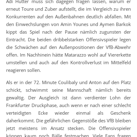
Adi Hütter muss sich dagegen fragen lassen, warum er
erneut Toure und Zuber aufstellt, die im Vergleich zu ihren
Konkurrenten auf den Außenbahnen deutlich abfallen. Mit
den Einwechslungen von Amin Younes und Aymen Barkok
kippt das Spiel nach der Pause nämlich zugunsten der
Eintracht. Die beiden dribbelstarken Offensivspieler legen
die Schwächen auf den Außenpositionen der VfB-Abwehr
offen. Im Nachhinein hätte Matarazzo wohl auf Viererkette
umstellen und auch auf den Kontrollverlust im Mittelfeld
reagieren sollen.
Als er in der 72. Minute Coulibaly und Anton auf den Platz
schickt, schwimmt seine Mannschaft nämlich bereits
gewaltig. Der Ausgleich ist dann verdienter Lohn der
Frankfurter Druckphase, auch wenn er nach einer schlecht
verteidigten Ecke wieder einmal als Geschenk
daherkommt. Die gefährlichen Gegenstöße des VfB bleiben
jetzt meistens im Ansatz stecken. Die Offensivspieler
können kaum noch Bälle festmachen. Viele Fans fragen