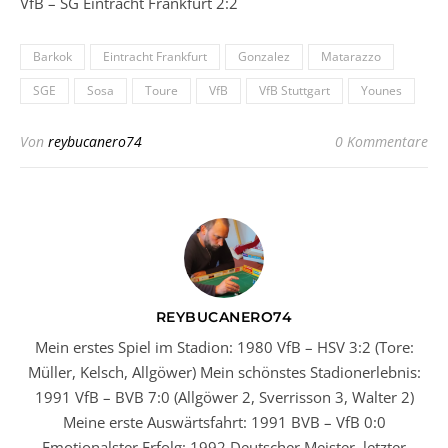
VfB – SG Eintracht Frankfurt 2:2
Barkok
Eintracht Frankfurt
Gonzalez
Matarazzo
SGE
Sosa
Toure
VfB
VfB Stuttgart
Younes
Von
reybucanero74
0 Kommentare
REYBUCANERO74
Mein erstes Spiel im Stadion: 1980 VfB – HSV 3:2 (Tore:
Müller, Kelsch, Allgöwer) Mein schönstes Stadionerlebnis:
1991 VfB – BVB 7:0 (Allgöwer 2, Sverrisson 3, Walter 2)
Meine erste Auswärtsfahrt: 1991 BVB – VfB 0:0
Emotionalster Erfolg: 1992 Deutscher Meister, letzter