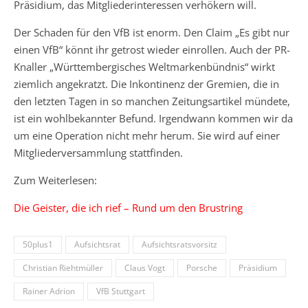
Präsidium, das Mitgliederinteressen verhökern will.
Der Schaden für den VfB ist enorm. Den Claim „Es gibt nur
einen VfB“ könnt ihr getrost wieder einrollen. Auch der PR-
Knaller „Württembergisches Weltmarkenbündnis“ wirkt
ziemlich angekratzt. Die Inkontinenz der Gremien, die in
den letzten Tagen in so manchen Zeitungsartikel mündete,
ist ein wohlbekannter Befund. Irgendwann kommen wir da
um eine Operation nicht mehr herum. Sie wird auf einer
Mitgliederversammlung stattfinden.
Zum Weiterlesen:
Die Geister, die ich rief – Rund um den Brustring
50plus1
Aufsichtsrat
Aufsichtsratsvorsitz
Christian Riehtmüller
Claus Vogt
Porsche
Präsidium
Rainer Adrion
VfB Stuttgart