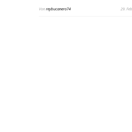
Von
reybucanero74
29. Fe