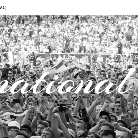
AL)
national