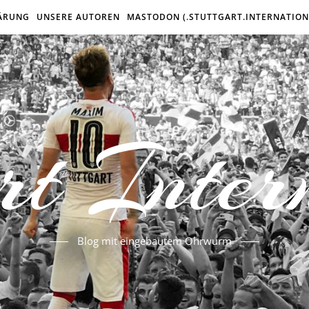
ÄRUNG
UNSERE AUTOREN
MASTODON (.STUTTGART.INTERNATION
rt Inter
Blog mit eingebautem Ohrwurm