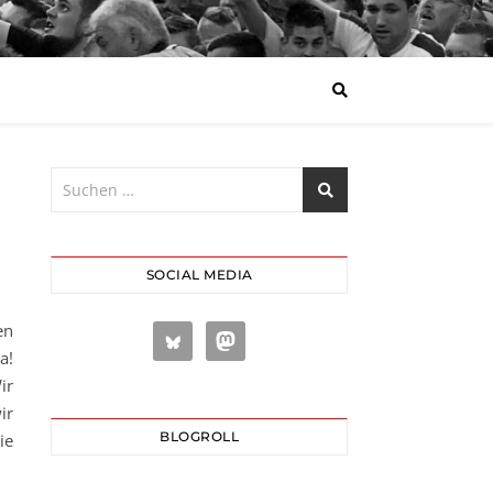
SOCIAL MEDIA
en
a!
ir
ir
BLOGROLL
ie