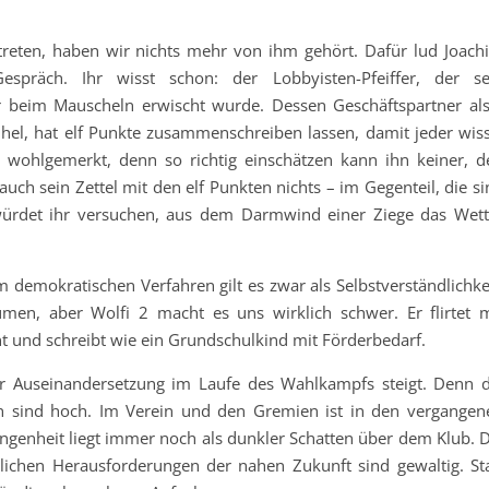
treten, haben wir nichts mehr von ihm gehört. Dafür lud Joach
spräch. Ihr wisst schon: der Lobbyisten-Pfeiffer, der se
r beim Mauscheln erwischt wurde. Dessen Geschäftspartner als
ühel, hat elf Punkte zusammenschreiben lassen, damit jeder wiss
 wohlgemerkt, denn so richtig einschätzen kann ihn keiner, d
ch sein Zettel mit den elf Punkten nichts – im Gegenteil, die si
würdet ihr versuchen, aus dem Darmwind einer Ziege das Wett
 demokratischen Verfahren gilt es zwar als Selbstverständlichkei
men, aber Wolfi 2 macht es uns wirklich schwer. Er flirtet m
t und schreibt wie ein Grundschulkind mit Förderbedarf.
r Auseinandersetzung im Laufe des Wahlkampfs steigt. Denn d
n sind hoch. Im Verein und den Gremien ist in den vergangen
ngenheit liegt immer noch als dunkler Schatten über dem Klub. D
rtlichen Herausforderungen der nahen Zukunft sind gewaltig. Sta