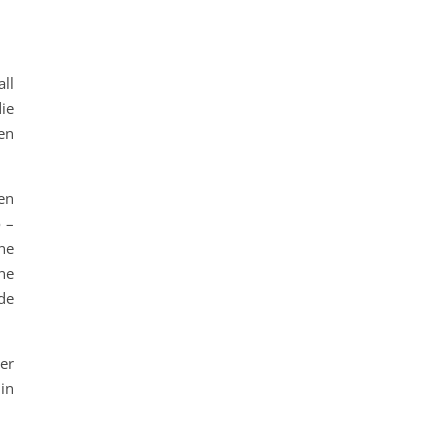
all
ie
en
en
 –
ne
ne
de
er
 in