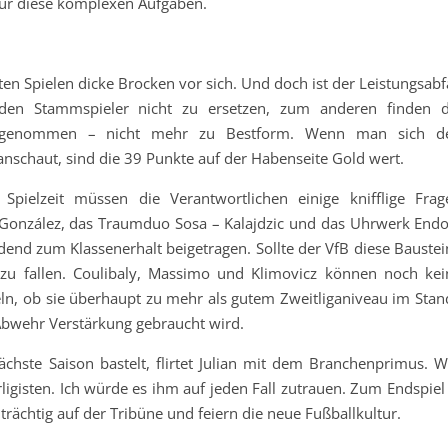
für diese komplexen Aufgaben.
en Spielen dicke Brocken vor sich. Und doch ist der Leistungsabf
den Stammspieler nicht zu ersetzen, zum anderen finden d
ausgenommen – nicht mehr zu Bestform. Wenn man sich d
anschaut, sind die 39 Punkte auf der Habenseite Gold wert.
ielzeit müssen die Verantwortlichen einige knifflige Frag
d González, das Traumduo Sosa – Kalajdzic und das Uhrwerk Endo
end zum Klassenerhalt beigetragen. Sollte der VfB diese Baustei
 zu fallen. Coulibaly, Massimo und Klimovicz können noch kei
ln, ob sie überhaupt zu mehr als gutem Zweitliganiveau im Stan
 Abwehr Verstärkung gebraucht wird.
chste Saison bastelt, flirtet Julian mit dem Branchenprimus. W
erligisten. Ich würde es ihm auf jeden Fall zutrauen. Zum Endspiel
trächtig auf der Tribüne und feiern die neue Fußballkultur.