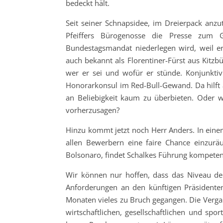
bedeckt hält.
Seit seiner Schnapsidee, im Dreierpack anzu
Pfeiffers Bürogenosse die Presse zum Ge
Bundestagsmandat niederlegen wird, weil e
auch bekannt als Florentiner-Fürst aus Kitzb
wer er sei und wofür er stünde. Konjunktiv
Honorarkonsul im Red-Bull-Gewand. Da hilft au
an Beliebigkeit kaum zu überbieten. Oder 
vorherzusagen?
Hinzu kommt jetzt noch Herr Anders. In einem
allen Bewerbern eine faire Chance einzuräu
Bolsonaro, findet Schalkes Führung kompeten
Wir können nur hoffen, dass das Niveau de
Anforderungen an den künftigen Präsidente
Monaten vieles zu Bruch gegangen. Die Verga
wirtschaftlichen, gesellschaftlichen und spo