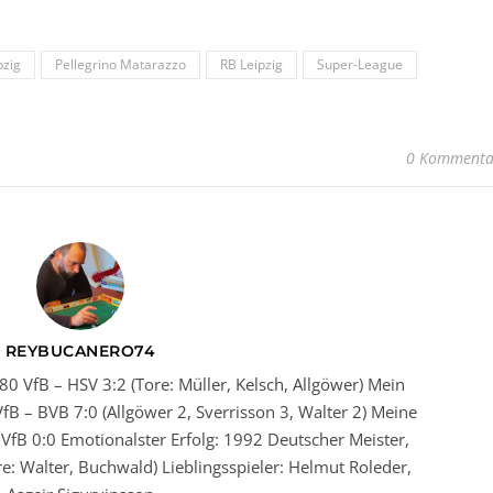
pzig
Pellegrino Matarazzo
RB Leipzig
Super-League
0 Kommenta
REYBUCANERO74
80 VfB – HSV 3:2 (Tore: Müller, Kelsch, Allgöwer) Mein
fB – BVB 7:0 (Allgöwer 2, Sverrisson 3, Walter 2) Meine
VfB 0:0 Emotionalster Erfolg: 1992 Deutscher Meister,
ore: Walter, Buchwald) Lieblingsspieler: Helmut Roleder,