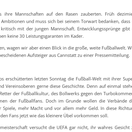
as ihre Mannschaften auf den Rasen zauberten. Früh dezimie
ve Ambitionen und muss sich bei seinem Torwart bedanken, dass 
 kritisch mit der jungen Mannschaft. Entwicklungssprünge gibt 
eben keine 30 Leistungsgaranten im Kader.
n, wagen wir aber einen Blick in die große, weite Fußballwelt. W
escheidenen Aufsteiger aus Cannstatt zu einer Pressemitteilung.
s erschütterten letzten Sonntag die Fußball-Welt mit ihrer Supe
nd Vereinsoberen gerne diese Geschichte. Denn auf einmal steh
r Retter der Fußballkultur, des Bollwerks gegen den Turbokommer
amen der Fußballfans. Doch im Grunde wollen die Verbände d
hr Spiele, mehr Macht und vor allem mehr Geld. In diese Richtu
den Fans jetzt wie das kleinere Übel vorkommen soll.
eisterschaft versucht die UEFA gar nicht, ihr wahres Gesicht 