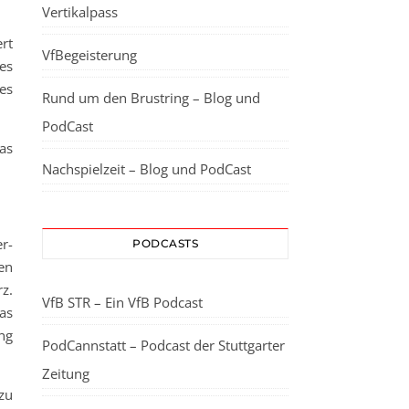
Vertikalpass
rt
VfBegeisterung
es
es
Rund um den Brustring – Blog und
PodCast
as
Nachspielzeit – Blog und PodCast
r-
PODCASTS
en
z.
VfB STR – Ein VfB Podcast
as
ng
PodCannstatt – Podcast der Stuttgarter
Zeitung
zu