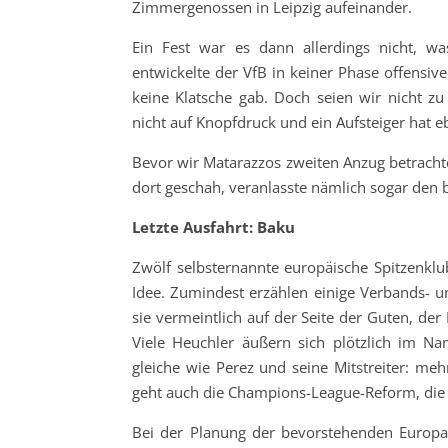
Zimmergenossen in Leipzig aufeinander.
Ein Fest war es dann allerdings nicht, w
entwickelte der VfB in keiner Phase offensi
keine Klatsche gab. Doch seien wir nicht zu
nicht auf Knopfdruck und ein Aufsteiger hat 
Bevor wir Matarazzos zweiten Anzug betrachte
dort geschah, veranlasste nämlich sogar den b
Letzte Ausfahrt: Baku
Zwölf selbsternannte europäische Spitzenklub
Idee. Zumindest erzählen einige Verbands- u
sie vermeintlich auf der Seite der Guten, de
Viele Heuchler äußern sich plötzlich im N
gleiche wie Perez und seine Mitstreiter: me
geht auch die Champions-League-Reform, die 
Bei der Planung der bevorstehenden Europam