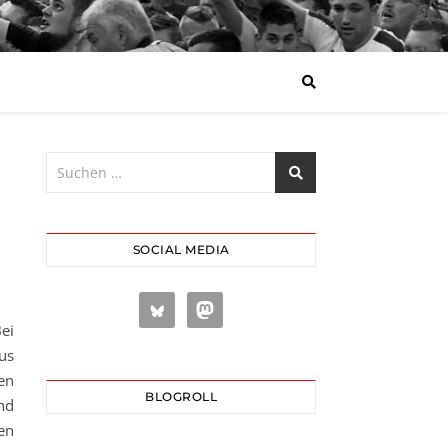
SOCIAL MEDIA
ei
us
en
BLOGROLL
nd
en