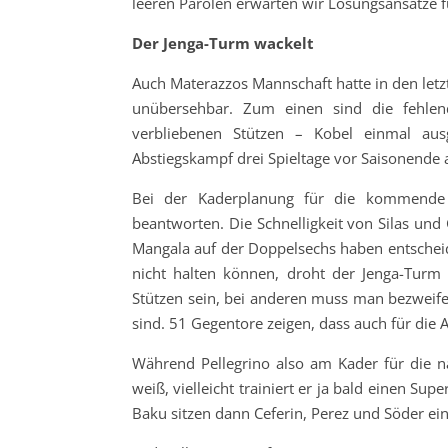
leeren Parolen erwarten wir Lösungsansätze 
Der Jenga-Turm wackelt
Auch Materazzos Mannschaft hatte in den letzt
unübersehbar. Zum einen sind die fehlen
verbliebenen Stützen – Kobel einmal 
Abstiegskampf drei Spieltage vor Saisonende 
Bei der Kaderplanung für die kommende Sp
beantworten. Die Schnelligkeit von Silas un
Mangala auf der Doppelsechs haben entscheid
nicht halten können, droht der Jenga-Turm
Stützen sein, bei anderen muss man bezweife
sind. 51 Gegentore zeigen, dass auch für die
Während Pellegrino also am Kader für die nä
weiß, vielleicht trainiert er ja bald einen Sup
Baku sitzen dann Ceferin, Perez und Söder ein