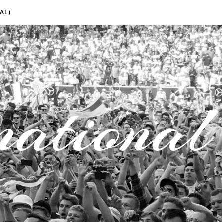
AL)
national