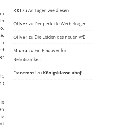
zu
An Tagen wie diesen
K&I
im
in
zu
Der perfekte Werbeträger
Oliver
o,
e,
zu
Die Leiden des neuen VfB
Oliver
en
nd
zu
Ein Plädoyer für
Micha
er
Behutsamkeit
zu
Königsklasse ahoj!
Dentrassi
t,
it
ie
en
ie
tt