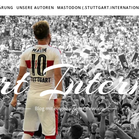
ÄRUNG
UNSERE AUTOREN
MASTODON (.STUTTGART.INTERNATION
rt Inter
Blog mit eingebautem Ohrwurm