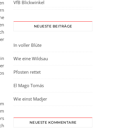
VfB Blickwinkel
en
rn
ne
en
NEUESTE BEITRÄGE
ch
er
In voller Blüte
in
Wie eine Wildsau
er
Pfosten rettet
os
El Mago Tomás
Wie einst Madjer
em
im
rs
NEUESTE KOMMENTARE
ch