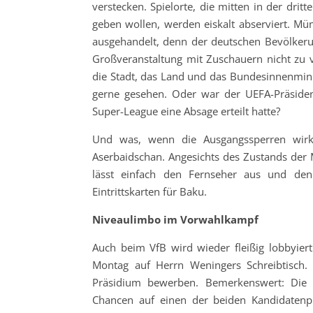
verstecken. Spielorte, die mitten in der dri
geben wollen, werden eiskalt abserviert. M
ausgehandelt, denn der deutschen Bevölkerun
Großveranstaltung mit Zuschauern nicht zu ve
die Stadt, das Land und das Bundesinnenmini
gerne gesehen. Oder war der UEFA-Präside
Super-League eine Absage erteilt hatte?
Und was, wenn die Ausgangssperren wirkl
Aserbaidschan. Angesichts des Zustands der M
lässt einfach den Fernseher aus und den
Eintrittskarten für Baku.
Niveaulimbo im Vorwahlkampf
Auch beim VfB wird wieder fleißig lobbyie
Montag auf Herrn Weningers Schreibtisch.
Präsidium bewerben. Bemerkenswert: Die F
Chancen auf einen der beiden Kandidatenplä