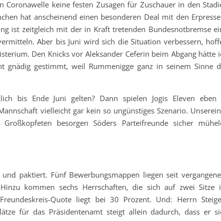
tten Coronawelle keine festen Zusagen für Zuschauer in den Stadi
ünchen hat anscheinend einen besonderen Deal mit den Erpresse
g ist zeitgleich mit der in Kraft tretenden Bundesnotbremse ei
rmitteln. Aber bis Juni wird sich die Situation verbessern, hoff
sterium. Den Knicks vor Aleksander Ceferin beim Abgang hätte i
nt gnädig gestimmt, weil Rummenigge ganz in seinem Sinne d
ich bis Ende Juni gelten? Dann spielen Jogis Eleven eben 
annschaft vielleicht gar kein so ungünstiges Szenario. Unserein
 Großkopfeten besorgen Söders Parteifreunde sicher mühel
rt und paktiert. Fünf Bewerbungsmappen liegen seit vergangen
 Hinzu kommen sechs Herrschaften, die sich auf zwei Sitze 
reundeskreis-Quote liegt bei 30 Prozent. Und: Herrn Steige
tze für das Präsidentenamt steigt allein dadurch, dass er si