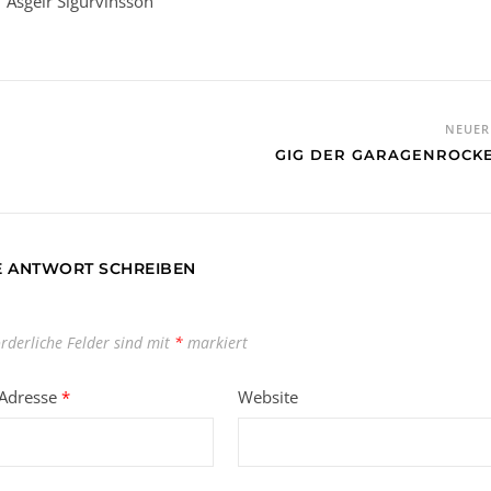
Asgeir Sigurvinsson
NEUE
GIG DER GARAGENROCK
E ANTWORT SCHREIBEN
orderliche Felder sind mit
*
markiert
-Adresse
*
Website