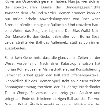
Kicker am Osterdeich gesehen haben. Nun ja, wer sich an
die spektakulären Duelle der Bundesligageschichte
zwischen dem VfB und Werder Bremen erinnert, kann da
nur müde lächeln. Abwechslungsreich war über weite
Strecken nämlich einzig der Ballbesitz. Und trotzdem hatte
eine Aktion das Zeug zur Legende. Der Silas-Walk? Nein.
Der Marcelo-Bordon-Gedächtnisknaller von Borna Sosa!
Leider streifte der Ball das Außennetz, statt es von innen
auszubeulen.
Es ist kein Geheimnis, dass die glanzvollen Zeiten an der
Weser vorbei sind. Nach einer Katastrophensaison hat
Florian Kohfeldt seiner Mannschaft erstmal Konsolidierung
verordnet. Arbeit gegen den Ball statt Offensivspektakel.
Sinnbildlich für das Bremer Spiel steht an diesem trüben
Sonntagnachmittag trotzdem der 21-jährige Niederländer
Tahith Chong. Er versucht viel, zeigt gute Ansätze und
bringt am Ende doch keinen einzigen Ball auf das Tor von
Gregor Kobel. Ähnlich ergeht es seinen Mitstreitern. Im