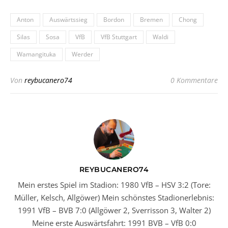
Anton
Auswärtssieg
Bordon
Bremen
Chong
Silas
Sosa
VfB
VfB Stuttgart
Waldi
Wamangituka
Werder
Von
reybucanero74
0 Kommentare
REYBUCANERO74
Mein erstes Spiel im Stadion: 1980 VfB – HSV 3:2 (Tore:
Müller, Kelsch, Allgöwer) Mein schönstes Stadionerlebnis:
1991 VfB – BVB 7:0 (Allgöwer 2, Sverrisson 3, Walter 2)
Meine erste Auswärtsfahrt: 1991 BVB – VfB 0:0