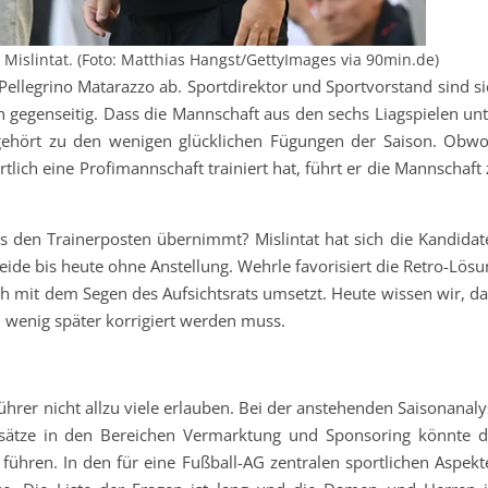
Mislintat. (Foto: Matthias Hangst/GettyImages via 90min.de)
Pellegrino Matarazzo ab. Sportdirektor und Sportvorstand sind si
h gegenseitig. Dass die Mannschaft aus den sechs Liagspielen unt
gehört zu den wenigen glücklichen Fügungen der Saison. Obwo
ich eine Profimannschaft trainiert hat, führt er die Mannschaft 
den Trainerposten übernimmt? Mislintat hat sich die Kandidat
ide bis heute ohne Anstellung. Wehrle favorisiert die Retro-Lösu
h mit dem Segen des Aufsichtsrats umsetzt. Heute wissen wir, da
d wenig später korrigiert werden muss.
ührer nicht allzu viele erlauben. Bei der anstehenden Saisonanal
nsätze in den Bereichen Vermarktung und Sponsoring könnte d
führen. In den für eine Fußball-AG zentralen sportlichen Aspekt