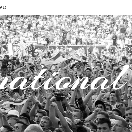
AL)
national