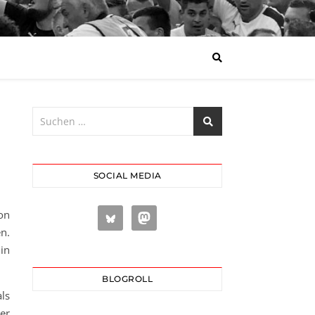
SOCIAL MEDIA
on
n.
in
BLOGROLL
ls
er