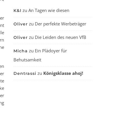
zu
An Tagen wie diesen
K&I
er
zu
Der perfekte Werbeträger
Oliver
nt
le
zu
Die Leiden des neuen VfB
Oliver
rn
ne
zu
Ein Plädoyer für
Micha
Behutsamkeit
en
zu
Königsklasse ahoj!
er
Dentrassi
te
ke
er
ng