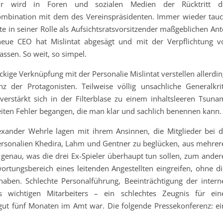
hr wird in Foren und sozialen Medien der Rücktritt d
Kombination mit dem des Vereinspräsidenten. Immer wieder tauc
te in seiner Rolle als Aufsichtsratsvorsitzender maßgeblichen Ant
eue CEO hat Mislintat abgesägt und mit der Verpflichtung v
ssen. So weit, so simpel.
ckige Verknüpfung mit der Personalie Mislintat verstellen allerdi
z der Protagonisten. Teilweise völlig unsachliche Generalkrit
stärkt sich in der Filterblase zu einem inhaltsleeren Tsunam
ten Fehler begangen, die man klar und sachlich benennen kann.
exander Wehrle lagen mit ihrem Ansinnen, die Mitglieder bei d
sonalien Khedira, Lahm und Gentner zu beglücken, aus mehrer
nau, was die drei Ex-Spieler überhaupt tun sollen, zum ander
ortungsbereich eines leitenden Angestellten eingreifen, ohne di
aben. Schlechte Personalführung, Beeinträchtigung der intern
s wichtigen Mitarbeiters – ein schlechtes Zeugnis für ein
 gut fünf Monaten im Amt war. Die folgende Pressekonferenz: ei