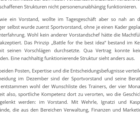
geschaffenen Strukturen nicht personenunabhängig funktionieren.
wie ein Vorstand, wollte im Tagesgeschäft aber so nah an d
ger selbst wurde zuerst Sportvorstand, ohne je einen Kader gepla
rfahrung. Wohl kein anderer Vorstandschef hätte die Machtfül
akzeptiert. Das Prinzip „Battle for the best idea“ bestand im Ke
mit seinen Vorschlägen durchsetzte. Qua Vertrag konnte kei
en. Eine nachhaltig funktionierende Struktur sieht anders aus.
iden Posten, Expertise und die Entscheidungsbefugnisse verteil
scheidung im Dezember sind der Sportvorstand und seine Berat
 entstammen wohl der Wunschliste des Trainers, der vier Mona
eit also, sportliche Kompetenz dort zu verorten, wo die Geschic
gelenkt werden: im Vorstand. Mit Wehrle, Ignatzi und Kasp
stände, die aus den Bereichen Verwaltung, Finanzen und Marketi