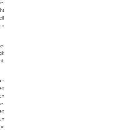
es
ht
eil
on
ngs
ik
i.
er
en
en
es
en
en
ne