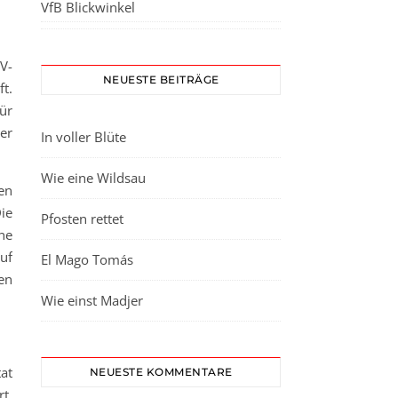
VfB Blickwinkel
V-
NEUESTE BEITRÄGE
t.
ür
er
In voller Blüte
Wie eine Wildsau
en
ie
Pfosten rettet
ne
uf
El Mago Tomás
en
Wie einst Madjer
at
NEUESTE KOMMENTARE
t,