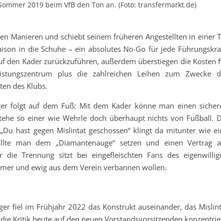
Sommer 2019 beim VfB den Ton an. (Foto: transfermarkt.de)
ten Manieren und schiebt seinem früheren Angestellten in einer T
aison in die Schuhe – ein absolutes No-Go für jede Führungskraf
 auf den Kader zurückzuführen, außerdem überstiegen die Kosten f
istungszentrum plus die zahlreichen Leihen zum Zwecke d
ten des Klubs.
nger folgt auf dem Fuß: Mit dem Kader könne man einen sicher
stehe so einer wie Wehrle doch überhaupt nichts von Fußball. D
„Du hast gegen Mislintat geschossen“ klingt da mitunter wie ei
llte man dem „Diamantenauge“ setzen und einen Vertrag a
 die Trennung sitzt bei eingefleischten Fans des eigenwillig
r immer und ewig aus dem Verein verbannen wollen.
er fiel im Frühjahr 2022 das Konstrukt auseinander, das Mislint
ie Kritik heute auf den neuen Vorstandsvorsitzenden konzentrier