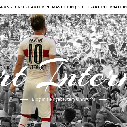
ÄRUNG
UNSERE AUTOREN
MASTODON (.STUTTGART.INTERNATION
rt Inter
Blog mit eingebautem Ohrwurm