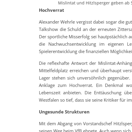
Mislintat und Hitzlsperger geben ab 
Hochverrat
Alexander Wehrle vergisst dabei sogar die gu
Talkshow die Schuld an der erneuten Zitters
Der sportliche Misserfolg sei hautpstächlich
die Nachwuchsentwicklung im eigenen Le
Spielerentwicklung die finanziellen Möglichkei
Die reflexhafte Antwort der Mislintat-Anhä
Mittelfeldplatz erreichen und überhaupt ver
Lager stehen sich unversöhnlich gegenüber. 
Anklage zum Hochverrat. Ein Denkmal wo
Lebenszeit anbieten. Die Enttäuschung über
Westfalen so tief, dass sie seine Kritiker fü
Ungesunde Strukturen
Mit dem Abgang von Vorstandschef Hitzlsperg
seinen Weg beim VfB ebnete. Auch wenn sich d