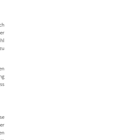
ch
er
hl
zu
en
ng
ss
yse
er
en