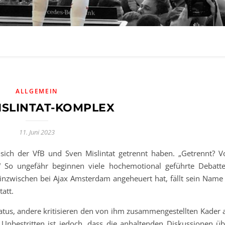
ALLGEMEIN
ISLINTAT-KOMPLEX
11. Juni 2023
s sich der VfB und Sven Mislintat getrennt haben. „Getrennt? V
“ So ungefähr beginnen viele hochemotional geführte Debatte
nzwischen bei Ajax Amsterdam angeheuert hat, fällt sein Name 
att.
tatus, andere kritisieren den von ihm zusammengestellten Kader a
Unbestritten ist jedoch, dass die anhaltenden Diskussionen üb