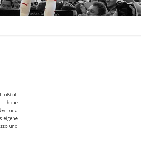
ifußball
ar hohe
der und
s eigene
azzo und