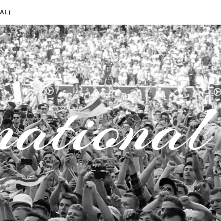
AL)
national