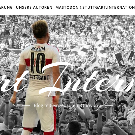
ÄRUNG
UNSERE AUTOREN
MASTODON (.STUTTGART.INTERNATION
rt Inter
Blog mit eingebautem Ohrwurm