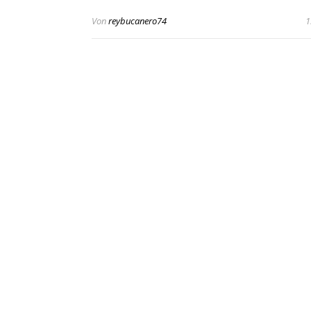
Von
reybucanero74
1