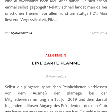
eine Auswärtsfahrt nach Kiel. Aber haben Sie sich schon
einmal selbst gegoogelt? Relativ schnell landet man da bei
unschönen Themen, vor allem rund um Stuttgart 21. Man
liest von Vergesslichkeit, Filz,…
Von
reybucanero74
13. März 2024
ALLGEMEIN
EINE ZARTE FLAMME
0 Kommentare
Selbst die jüngeren sportlichen Peinlichkeiten verblassen
vor dem Ausmaß der Blamage bei der
Mitgliederversammlung am 15. Juli 2019 und dem darauf
folgenden stillosen Abgang des Präsidenten, der den Club
wie kaum ein anderer zuvor gespalten hat. Obwohl wir uns