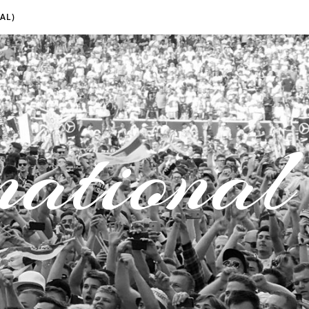
AL)
national