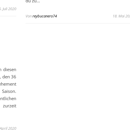
du zu…
5. Juli 2020
Von
reybucanero74
18. Mai 20
n diesen
r, den 36
vehement
 Saison.
tlichen
 zurzeit
 April 2020