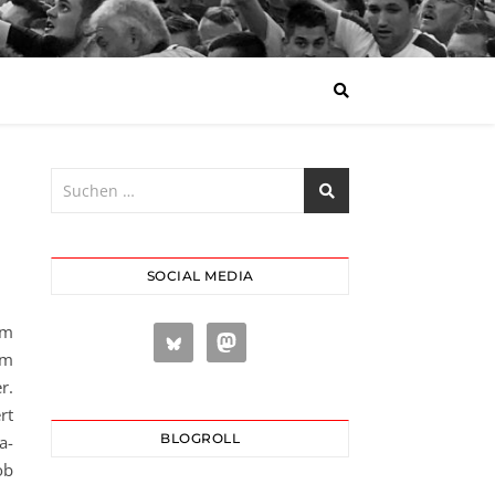
SOCIAL MEDIA
om
em
r.
rt
BLOGROLL
a-
ob