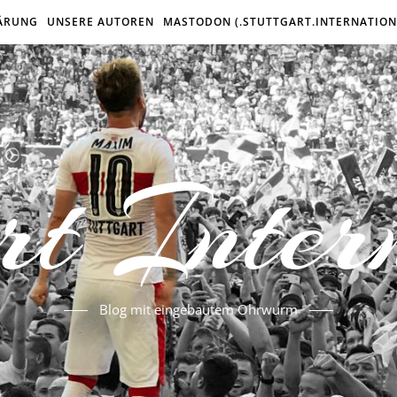
ÄRUNG
UNSERE AUTOREN
MASTODON (.STUTTGART.INTERNATION
rt Inter
Blog mit eingebautem Ohrwurm