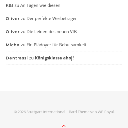
zu
An Tagen wie diesen
K&I
zu
Der perfekte Werbeträger
Oliver
zu
Die Leiden des neuen VfB
Oliver
zu
Ein Plädoyer für Behutsamkeit
Micha
zu
Königsklasse ahoj!
Dentrassi
© 2026 Stuttgart International |
Bard Theme von
WP Royal
.