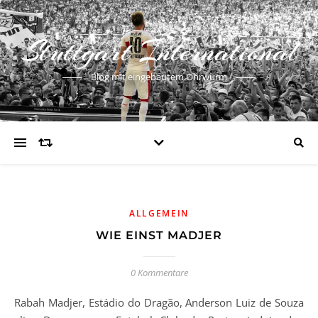
Stuttgart International
Blog mit eingebautem Ohrwurm
ALLGEMEIN
WIE EINST MADJER
0 Kommentare
Rabah Madjer, Estádio do Dragão, Anderson Luiz de Souza