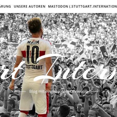
ÄRUNG
UNSERE AUTOREN
MASTODON (.STUTTGART.INTERNATION
rt Inter
Blog mit eingebautem Ohrwurm