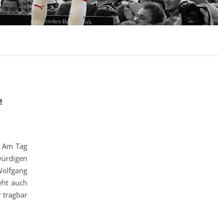
. Am Tag
igen
olfgang
eht auch
r tragbar