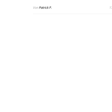
Von
Patrick P.
17