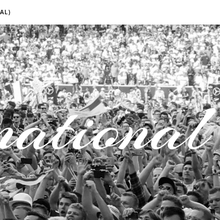
AL)
national