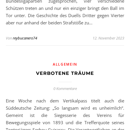
Bundesligapartien zugesprochen, vier verschiedene
Schützen treten an und nur ein einziger bringt den Ball im
Tor unter. Die Geschichte des Duells Dritter gegen Vierter
aber nur anhand der beiden Strafstöße zu…
Von
reybucanero74
12. November 2023
ALLGEMEIN
VERBOTENE TRÄUME
0 Kommentare
Eine Woche nach dem Vertikalpass titelt auch die
Süddeutsche Zeitung: „So langsam wird es unheimlich“.
Gemeint ist die Siegesserie des Vereins für
Bewegungsspiele von 1893 und die Trefferquote seines
Toptorjägers Serhou Guirassy. Die Verantwortlichen an der