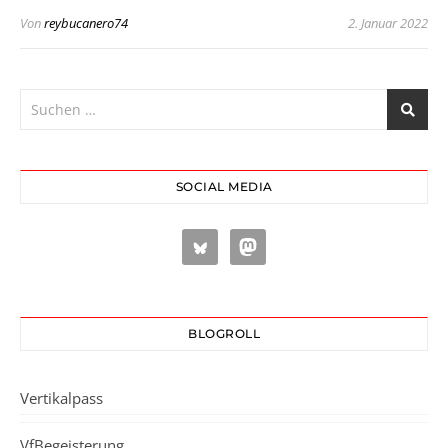
Von
reybucanero74
2. Januar 2022
SOCIAL MEDIA
BLOGROLL
Vertikalpass
VfBegeisterung