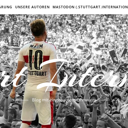
ÄRUNG
UNSERE AUTOREN
MASTODON (.STUTTGART.INTERNATION
rt Inter
Blog mit eingebautem Ohrwurm