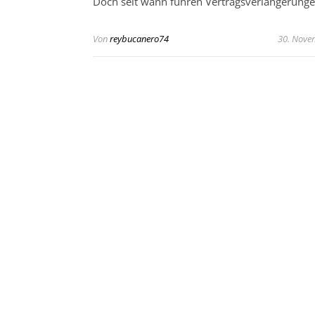
Doch seit wann führen Vertragsverlängerung
Von
reybucanero74
30. Nove