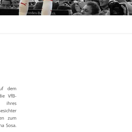
auf dem
die VfB-
 ihres
esichter
men zum
na Sosa.