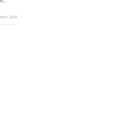
en…
mber 2020