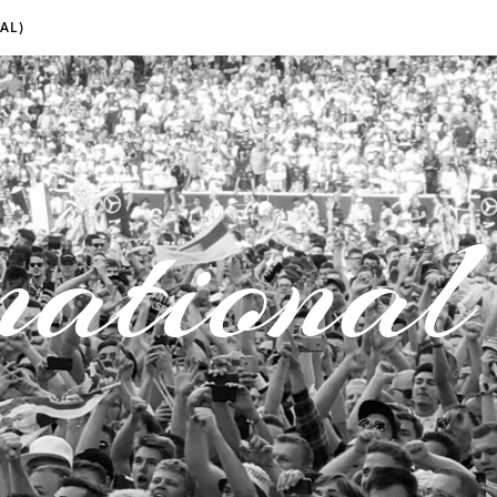
AL)
national