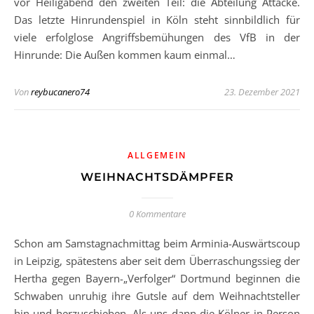
vor Heiligabend den zweiten Teil: die Abteilung Attacke.
Das letzte Hinrundenspiel in Köln steht sinnbildlich für
viele erfolglose Angriffsbemühungen des VfB in der
Hinrunde: Die Außen kommen kaum einmal…
Von
reybucanero74
23. Dezember 2021
ALLGEMEIN
WEIHNACHTSDÄMPFER
0 Kommentare
Schon am Samstagnachmittag beim Arminia-Auswärtscoup
in Leipzig, spätestens aber seit dem Überraschungssieg der
Hertha gegen Bayern-„Verfolger“ Dortmund beginnen die
Schwaben unruhig ihre Gutsle auf dem Weihnachtsteller
hin und herzuschieben. Als uns dann die Kölner in Person