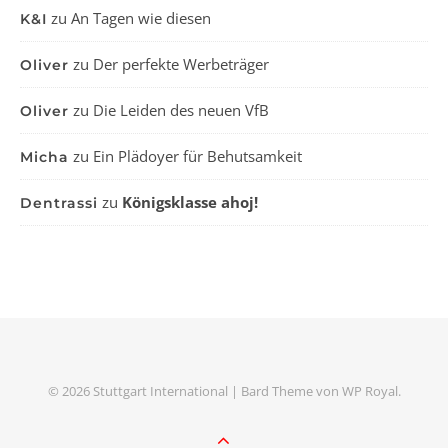
zu
An Tagen wie diesen
K&I
zu
Der perfekte Werbeträger
Oliver
zu
Die Leiden des neuen VfB
Oliver
zu
Ein Plädoyer für Behutsamkeit
Micha
zu
Königsklasse ahoj!
Dentrassi
© 2026 Stuttgart International |
Bard Theme von
WP Royal
.