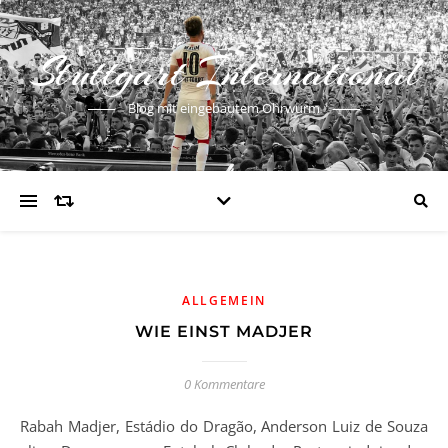
Stuttgart International
Blog mit eingebautem Ohrwurm
ALLGEMEIN
WIE EINST MADJER
0 Kommentare
Rabah Madjer, Estádio do Dragão, Anderson Luiz de Souza