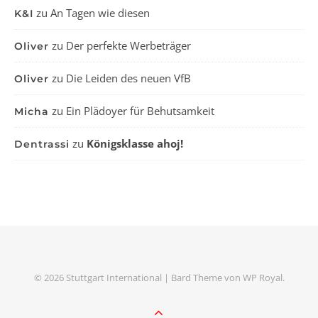
zu
An Tagen wie diesen
K&I
zu
Der perfekte Werbeträger
Oliver
zu
Die Leiden des neuen VfB
Oliver
zu
Ein Plädoyer für Behutsamkeit
Micha
zu
Königsklasse ahoj!
Dentrassi
© 2026 Stuttgart International |
Bard Theme von
WP Royal
.