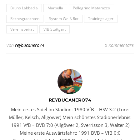
Bruno Labbadia
Marbella
Pellegrino Matarazzo
Rechtsgutachten
System Weiß-Rot
Trainingslager
Vereinsbeirat
VfB Stuttgart
Von
reybucanero74
0 Kommentare
REYBUCANERO74
Mein erstes Spiel im Stadion: 1980 VfB – HSV 3:2 (Tore:
Müller, Kelsch, Allgöwer) Mein schönstes Stadionerlebnis:
1991 VfB – BVB 7:0 (Allgöwer 2, Sverrisson 3, Walter 2)
Meine erste Auswärtsfahrt: 1991 BVB – VfB 0:0