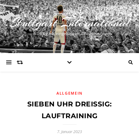
Stuttgart International
Blog mit eingebautem Ohrwurm
ALLGEMEIN
SIEBEN UHR DREISSIG: L
AUFTRAINING
7. Januar 2023