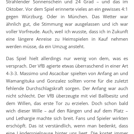
Strahlender Sonnenschein und 24 Grad – und das im
Oktober. Vor dem Spiel erinnerte vieles an ein gewisses 4:1
gegen Würzburg. Oder in München. Das Wetter war
ähnlich gut, die Stimmung war ausgelassen und ich war
voller Vorfreude. Auch, weil ich wusste, dass ich in Zukunft
eine längere Anreise zu Heimspielen in Kauf nehmen
werden müsse, da ein Umzug ansteht.
Das Spiel hielt allerdings nur wenig von dem, was es
versprach. Der VfB agierte etwas überraschend in einer Art
4-3-3. Massimo und Ascacibar spielten von Anfang an und
Wamangituka und Gonzalez sollten vorne für die zuletzt
fehlende Durchschlagskraft sorgen. Der Anfang war auch
nicht schlecht. Der VfB überzeugte mit viel Ballbesitz und
dem Willen, das erste Tor zu erzielen. Doch schon bald
wich dieser Wille – auf den Rängen und auf dem Platz –
und Lethargie machte sich breit. Fans und Spieler wirkten
erschöpft. Das ist verständlich, wenn man bedenkt, dass
eine Länderspielpause hinter uns liegt. Die kostet immer