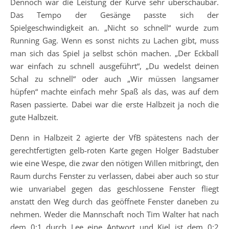
Dennoch war die Leistung der Kurve sehr überschaubar.
Das Tempo der Gesänge passte sich der
Spielgeschwindigkeit an. „Nicht so schnell“ wurde zum
Running Gag. Wenn es sonst nichts zu Lachen gibt, muss
man sich das Spiel ja selbst schön machen. „Der Eckball
war einfach zu schnell ausgeführt“, „Du wedelst deinen
Schal zu schnell“ oder auch „Wir müssen langsamer
hüpfen“ machte einfach mehr Spaß als das, was auf dem
Rasen passierte. Dabei war die erste Halbzeit ja noch die
gute Halbzeit.
Denn in Halbzeit 2 agierte der VfB spätestens nach der
gerechtfertigten gelb-roten Karte gegen Holger Badstuber
wie eine Wespe, die zwar den nötigen Willen mitbringt, den
Raum durchs Fenster zu verlassen, dabei aber auch so stur
wie unvariabel gegen das geschlossene Fenster fliegt
anstatt den Weg durch das geöffnete Fenster daneben zu
nehmen. Weder die Mannschaft noch Tim Walter hat nach
dem 0:1 durch Lee eine Antwort und Kiel ist dem 0:2