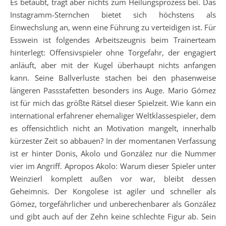
Es betäubt, trägt aber nichts zum Heilungsprozess bei. Das
Instagramm-Sternchen bietet sich höchstens als
Einwechslung an, wenn eine Führung zu verteidigen ist. Für
Esswein ist folgendes Arbeitszeugnis beim Trainerteam
hinterlegt: Offensivspieler ohne Torgefahr, der engagiert
anläuft, aber mit der Kugel überhaupt nichts anfangen
kann. Seine Ballverluste stachen bei den phasenweise
längeren Passstafetten besonders ins Auge. Mario Gómez
ist für mich das größte Rätsel dieser Spielzeit. Wie kann ein
international erfahrener ehemaliger Weltklassespieler, dem
es offensichtlich nicht an Motivation mangelt, innerhalb
kürzester Zeit so abbauen? In der momentanen Verfassung
ist er hinter Donis, Akolo und González nur die Nummer
vier im Angriff. Apropos Akolo: Warum dieser Spieler unter
Weinzierl komplett außen vor war, bleibt dessen
Geheimnis. Der Kongolese ist agiler und schneller als
Gómez, torgefährlicher und unberechenbarer als González
und gibt auch auf der Zehn keine schlechte Figur ab. Sein