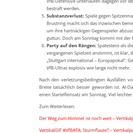
VfB-Defensive unterlaufen dagegen vor den
bestraft werden.
Substanzverlust:
Spiele gegen Spitzenma
Brustring macht sich das inzwischen bemer
um ihre hartnäckigen Gegenspieler abzuschü
guttun. Doch am Sonntag kommt mit der E
Party auf den Rängen:
Spätestens als di
vergangenen Spielzeit anstimmt, ist klar,
„Stuttgart international – Europapokal“. G
VfB-Ultras explosiv wie lange nicht mehr.
Nach den verletzungsbedingten Ausfällen v
Breite tatsächlich besser geworden ist. Al-D
einen Startelfeinsatz am Sonntag. Viel leichte
Zum Weiterlesen:
Der Weg zum Himmel ist noch weit – Vertikal
VertikalGIF #VfBATA: Sturmflaute? – Vertikalp