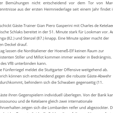
ller Bemühungen nicht entscheidend vor dem Tor von Mar
enntnisse aus der ersten Heimniederlage seit einem Jahr findet i
schickt Gäste-Trainer Gian Piero Gasperini mit Charles de Ketelae
ische Schlaks bereitet in der 51. Minute stark für Lookman vor. A
nga (82.) und Stenzel (87.) knapp. Eine Minute später macht der
en Deckel drauf.
ag lassen die Norditaliener der Hoeneß-Elf keinen Raum zur
esistenten Stiller und Millot kommen immer wieder in Bedrängnis.
l des VfB unterbinden kann.
he Fünferriegel meldet die Stuttgarter Offensive weitgehend ab.
ührich können sich entscheidend gegen die robuste Gäste-Abwehr
 durchkommt, behindern sich die Schwaben gegenseitig (11.
.
äste ihren Gegenspielern individuell überlegen. Von der Bank ka
Kossounou und de Ketelaere gleich zwei internationale
hrverhalten zeigen sich die Lombarden reifer und abgezockter. D