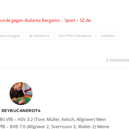
tunde gegen Atalanta Bergamo – Sport – SZ.de
ions-League
de Ketelaere
Gian Piero Gasperini
Lookman
0 Kommenta
REYBUCANERO74
80 VfB – HSV 3:2 (Tore: Müller, Kelsch, Allgöwer) Mein
fB – BVB 7:0 (Allgöwer 2, Sverrisson 3, Walter 2) Meine