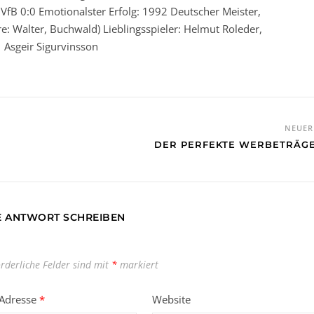
VfB 0:0 Emotionalster Erfolg: 1992 Deutscher Meister,
ore: Walter, Buchwald) Lieblingsspieler: Helmut Roleder,
Asgeir Sigurvinsson
NEUE
DER PERFEKTE WERBETRÄG
E ANTWORT SCHREIBEN
orderliche Felder sind mit
*
markiert
-Adresse
*
Website