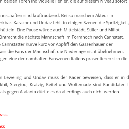
 beiden Toren individuelle Fehler, die auf diesem Niveau sofort
nnschaften sind kraftraubend. Bei so manchem Akteur im
kbar. Karazor und Undav fehlt in einigen Szenen die Spritzigkeit,
tteln. Eine Pause würde auch Mittelstädt, Stiller und Millot
intracht die nächste Mannschaft im Formhoch nach Cannstatt.
e Cannstatter Kurve kurz vor Abpfiff den Gassenhauer der
 dass die Fans der Mannschaft die Niederlage nicht übelnehmen:
egen eine der namhaften Fanszenen Italiens präsentieren sich die
on Leweling und Undav muss der Kader beweisen, dass er in d
akhil, Stergiou, Krätzig, Keitel und Woltemade sind Kandidaten f
r als gegen Atalanta dürfte es da allerdings auch nicht werden.
pass
ass