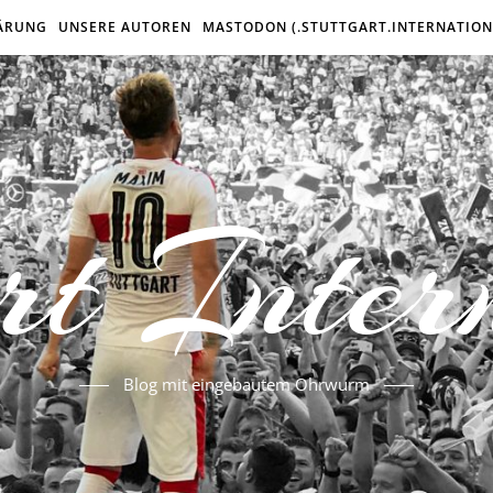
ÄRUNG
UNSERE AUTOREN
MASTODON (.STUTTGART.INTERNATION
rt Inter
Blog mit eingebautem Ohrwurm