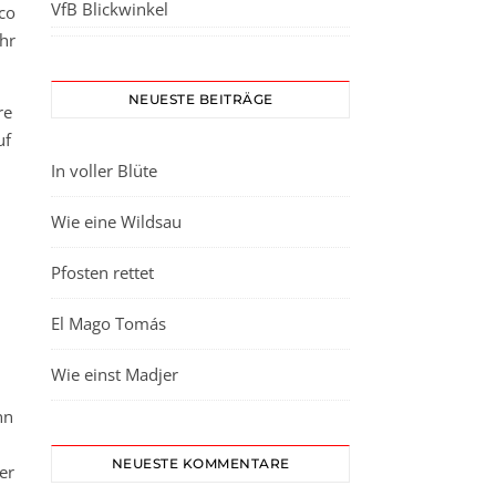
VfB Blickwinkel
co
hr
NEUESTE BEITRÄGE
re
uf
In voller Blüte
Wie eine Wildsau
Pfosten rettet
El Mago Tomás
Wie einst Madjer
nn
NEUESTE KOMMENTARE
er