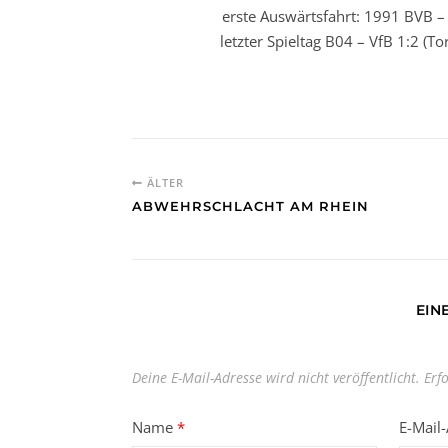
erste Auswärtsfahrt: 1991 BVB – 
letzter Spieltag B04 – VfB 1:2 (T
ÄLTER
ABWEHRSCHLACHT AM RHEIN
EIN
Deine E-Mail-Adresse wird nicht veröffentlicht.
Erf
Name
*
E-Mail