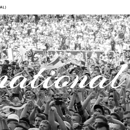
AL)
national