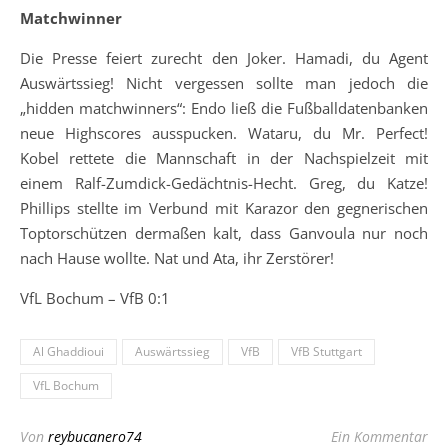
Matchwinner
Die Presse feiert zurecht den Joker. Hamadi, du Agent
Auswärtssieg! Nicht vergessen sollte man jedoch die
„hidden matchwinners“: Endo ließ die Fußballdatenbanken
neue Highscores ausspucken. Wataru, du Mr. Perfect!
Kobel rettete die Mannschaft in der Nachspielzeit mit
einem Ralf-Zumdick-Gedächtnis-Hecht. Greg, du Katze!
Phillips stellte im Verbund mit Karazor den gegnerischen
Toptorschützen dermaßen kalt, dass Ganvoula nur noch
nach Hause wollte. Nat und Ata, ihr Zerstörer!
VfL Bochum – VfB 0:1
Al Ghaddioui
Auswärtssieg
VfB
VfB Stuttgart
VfL Bochum
Von
reybucanero74
Ein Kommentar