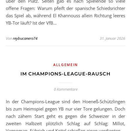
über den Platz. Selten gab es nach Spielende so viele
offene Fragen: Warum pfeift der spanische Schiedsrichter
das Spiel ab, während El Khannouss allein Richtung leeres
YB-Tor läuft? Ist der VfB…
Von
reybucanero74
31. Januar 2026
ALLGEMEIN
IM CHAMPIONS-LEAGUE-RAUSCH
0 Kommentare
In der Champions-League sind den Hoeneß-Schützlingen
bis zum Heimspiel gegen YB nur vier Tore gelungen. Doch
nach zähem Start geht es gegen die Schweizer in der
zweiten Halbzeit plötzlich Schlag auf Schlag: Millot,
Vagnoman, Führich und Keitel schießen einen verdienten…