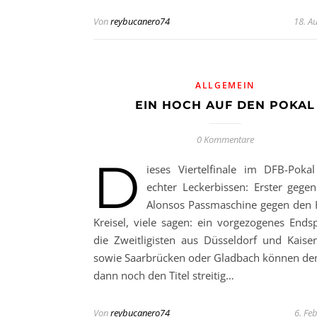
Von
reybucanero74
18. A
ALLGEMEIN
EIN HOCH AUF DEN POKAL
0 Kommentare
D
ieses Viertelfinale im DFB-Pokal
echter Leckerbissen: Erster gegen 
Alonsos Passmaschine gegen den
Kreisel, viele sagen: ein vorgezogenes Endsp
die Zweitligisten aus Düsseldorf und Kaiser
sowie Saarbrücken oder Gladbach können de
dann noch den Titel streitig…
Von
reybucanero74
6. Fe