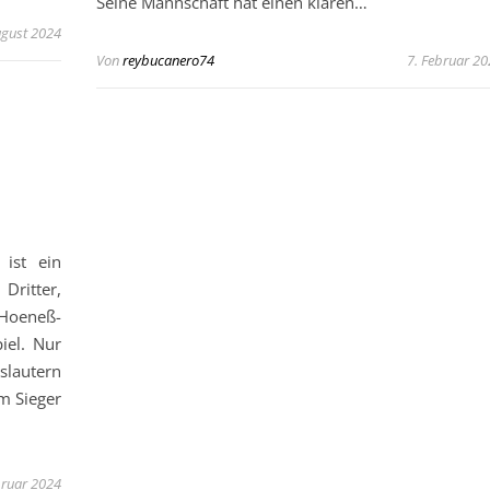
Seine Mannschaft hat einen klaren…
ugust 2024
Von
reybucanero74
7. Februar 2
 ist ein
Dritter,
 Hoeneß-
iel. Nur
slautern
m Sieger
bruar 2024