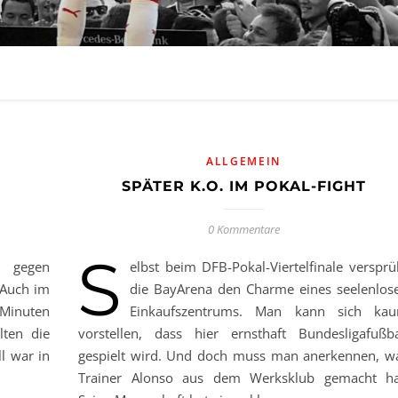
ALLGEMEIN
SPÄTER K.O. IM POKAL-FIGHT
0 Kommentare
S
n gegen
elbst beim DFB-Pokal-Viertelfinale versprü
 Auch im
die BayArena den Charme eines seelenlos
 Minuten
Einkaufszentrums. Man kann sich ka
lten die
vorstellen, dass hier ernsthaft Bundesligafußba
l war in
gespielt wird. Und doch muss man anerkennen, w
Trainer Alonso aus dem Werksklub gemacht ha