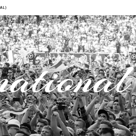
AL)
national