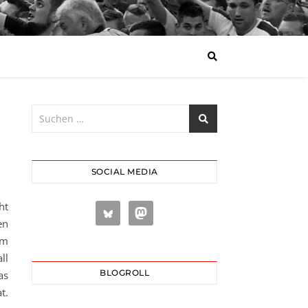
SOCIAL MEDIA
ht
en
um
ll
BLOGROLL
as
t.