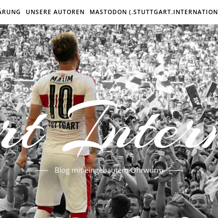
ÄRUNG
UNSERE AUTOREN
MASTODON (.STUTTGART.INTERNATION
rt Inter
Blog mit eingebautem Ohrwurm