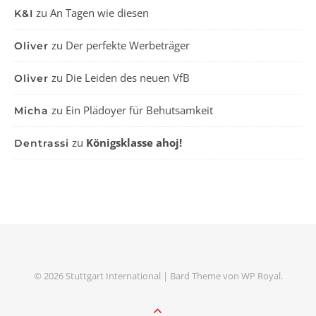
zu
An Tagen wie diesen
K&I
zu
Der perfekte Werbeträger
Oliver
zu
Die Leiden des neuen VfB
Oliver
zu
Ein Plädoyer für Behutsamkeit
Micha
zu
Königsklasse ahoj!
Dentrassi
© 2026 Stuttgart International |
Bard Theme von
WP Royal
.