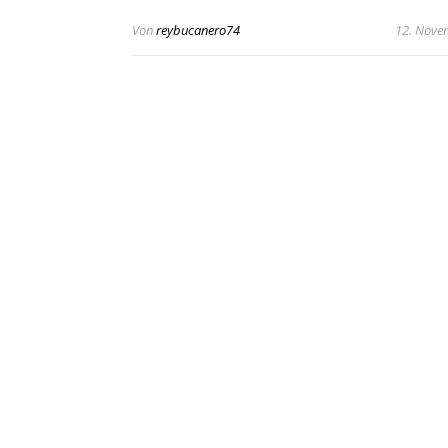
Von
reybucanero74
12. Nove