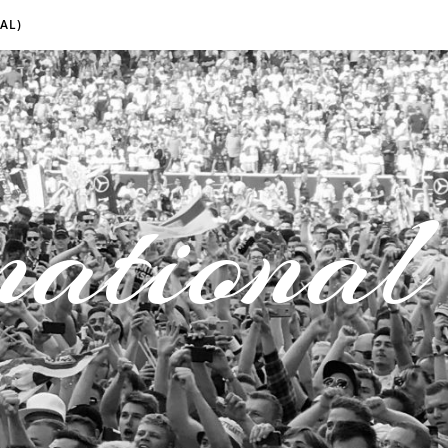
AL)
national