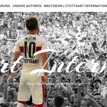
ÄRUNG
UNSERE AUTOREN
MASTODON (.STUTTGART.INTERNATION
rt Inter
Blog mit eingebautem Ohrwurm