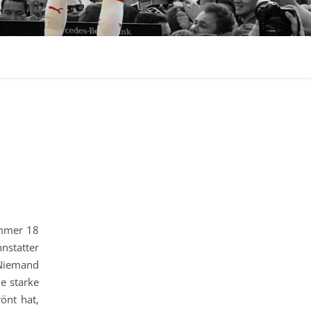
ummer 18
nstatter
 Niemand
e starke
önt hat,