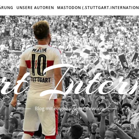
ÄRUNG
UNSERE AUTOREN
MASTODON (.STUTTGART.INTERNATION
rt Inter
Blog mit eingebautem Ohrwurm