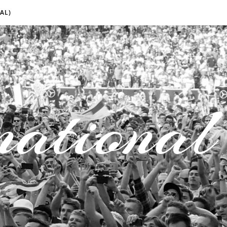
AL)
national