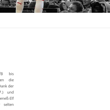
fB bis
gen die
Dank der
47.) und
eneß-Elf
 selten