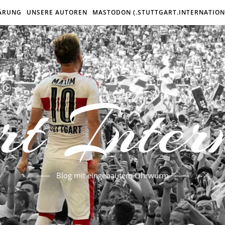
ÄRUNG
UNSERE AUTOREN
MASTODON (.STUTTGART.INTERNATION
rt Inter
Blog mit eingebautem Ohrwurm