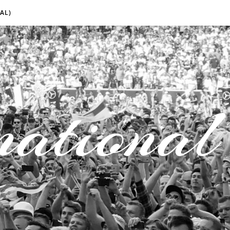
AL)
national