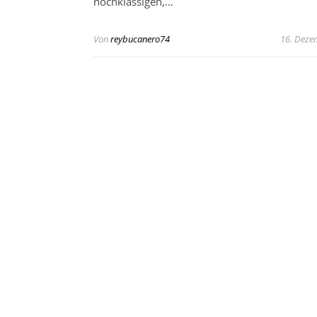
hochklassigen,…
Von
reybucanero74
16. Deze