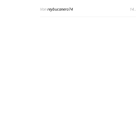
Von
reybucanero74
14.