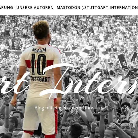
ÄRUNG
UNSERE AUTOREN
MASTODON (.STUTTGART.INTERNATION
rt Inter
Blog mit eingebautem Ohrwurm