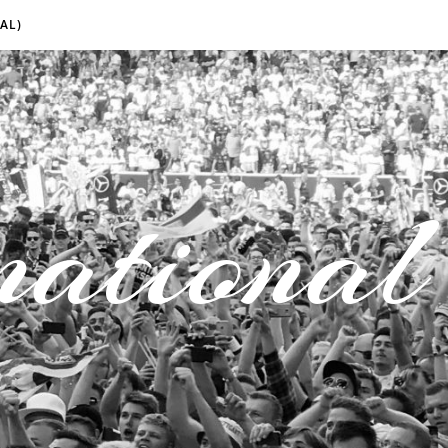
AL)
national