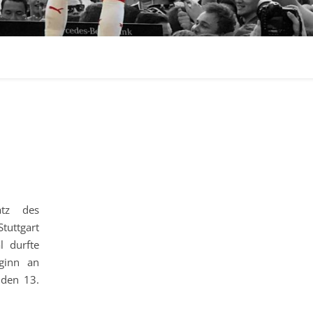
atz des
tuttgart
l durfte
ginn an
 den 13.