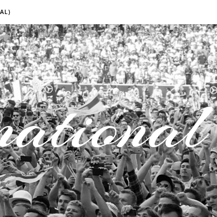
AL)
national