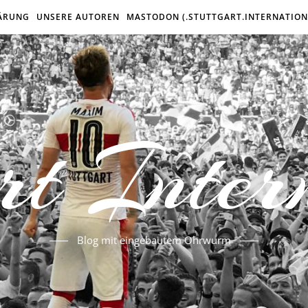
ÄRUNG
UNSERE AUTOREN
MASTODON (.STUTTGART.INTERNATION
rt Inter
Blog mit eingebautem Ohrwurm