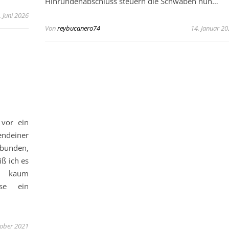
Hinrundenabschluss steuern die Schwaben nun…
. Juni 2026
Von
reybucanero74
14. Januar 2
 vor ein
ndeiner
rbunden,
ß ich es
an kaum
sse ein
tober 2021