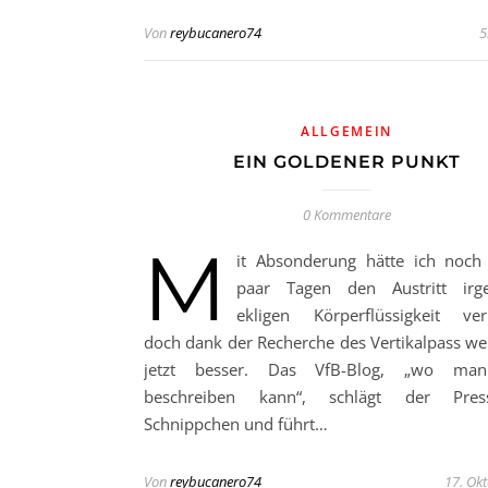
Von
reybucanero74
5
ALLGEMEIN
EIN GOLDENER PUNKT
0 Kommentare
M
it Absonderung hätte ich noch
paar Tagen den Austritt irge
ekligen Körperflüssigkeit ve
doch dank der Recherche des Vertikalpass wei
jetzt besser. Das VfB-Blog, „wo m
beschreiben kann“, schlägt der Pre
Schnippchen und führt…
Von
reybucanero74
17. Ok