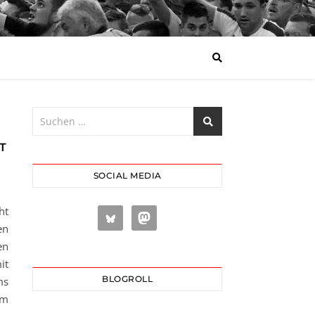
T
SOCIAL MEDIA
ht
en
en
it
BLOGROLL
ms
um