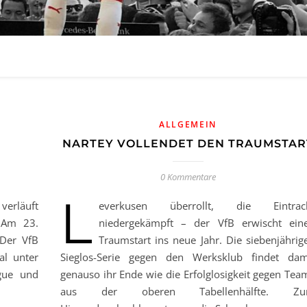
ALLGEMEIN
NARTEY VOLLENDET DEN TRAUMSTAR
0 Kommentare
L
verläuft
everkusen überrollt, die Eintrac
 Am 23.
niedergekämpft – der VfB erwischt ein
 Der VfB
Traumstart ins neue Jahr. Die siebenjährig
al unter
Sieglos-Serie gegen den Werksklub findet dam
gue und
genauso ihr Ende wie die Erfolglosigkeit gegen Tea
aus der oberen Tabellenhälfte. Z