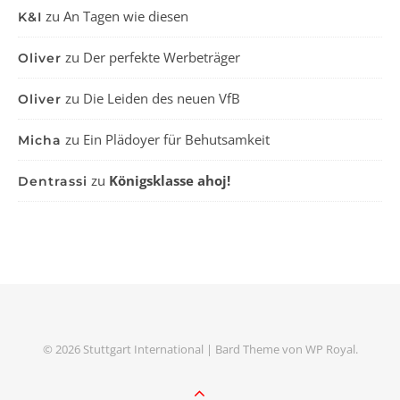
zu
An Tagen wie diesen
K&I
zu
Der perfekte Werbeträger
Oliver
zu
Die Leiden des neuen VfB
Oliver
zu
Ein Plädoyer für Behutsamkeit
Micha
zu
Königsklasse ahoj!
Dentrassi
© 2026 Stuttgart International |
Bard Theme von
WP Royal
.