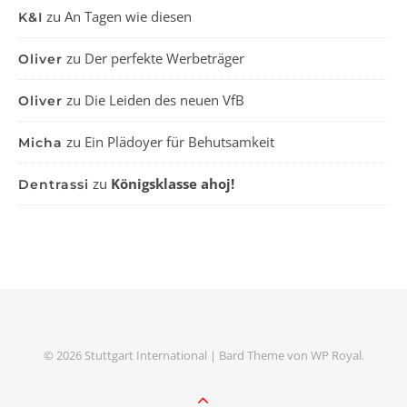
zu
An Tagen wie diesen
K&I
zu
Der perfekte Werbeträger
Oliver
zu
Die Leiden des neuen VfB
Oliver
zu
Ein Plädoyer für Behutsamkeit
Micha
zu
Königsklasse ahoj!
Dentrassi
© 2026 Stuttgart International |
Bard Theme von
WP Royal
.