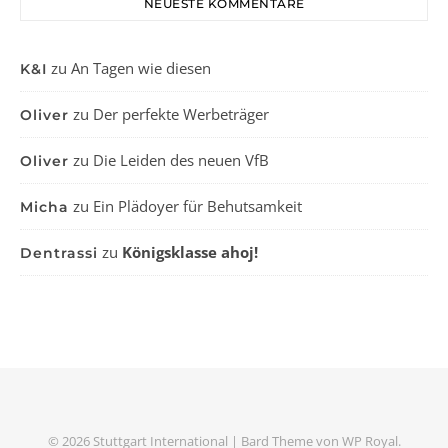
NEUESTE KOMMENTARE
zu
An Tagen wie diesen
K&I
zu
Der perfekte Werbeträger
Oliver
zu
Die Leiden des neuen VfB
Oliver
zu
Ein Plädoyer für Behutsamkeit
Micha
zu
Königsklasse ahoj!
Dentrassi
© 2026 Stuttgart International |
Bard Theme von
WP Royal
.