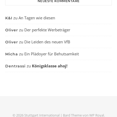
NEUESTE KOMMENTARE
zu
An Tagen wie diesen
K&I
zu
Der perfekte Werbeträger
Oliver
zu
Die Leiden des neuen VfB
Oliver
zu
Ein Plädoyer für Behutsamkeit
Micha
zu
Königsklasse ahoj!
Dentrassi
© 2026 Stuttgart International |
Bard Theme von
WP Royal
.