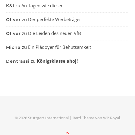
zu
An Tagen wie diesen
K&I
zu
Der perfekte Werbeträger
Oliver
zu
Die Leiden des neuen VfB
Oliver
zu
Ein Plädoyer für Behutsamkeit
Micha
zu
Königsklasse ahoj!
Dentrassi
© 2026 Stuttgart International |
Bard Theme von
WP Royal
.