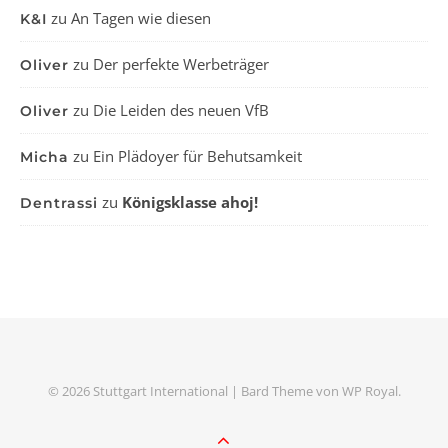
zu
An Tagen wie diesen
K&I
zu
Der perfekte Werbeträger
Oliver
zu
Die Leiden des neuen VfB
Oliver
zu
Ein Plädoyer für Behutsamkeit
Micha
zu
Königsklasse ahoj!
Dentrassi
© 2026 Stuttgart International |
Bard Theme von
WP Royal
.