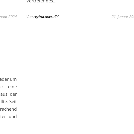
Vertreter des…
anuar 2024
Von
reybucanero74
21. Januar 2
ieder um
ür eine
 „aus der
lte. Seit
rachend
nter und