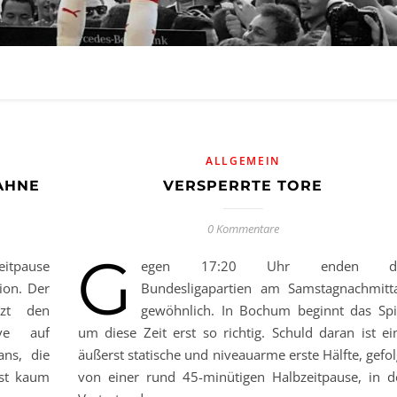
ALLGEMEIN
AHNE
VERSPERRTE TORE
0 Kommentare
G
eitpause
egen 17:20 Uhr enden di
on. Der
Bundesligapartien am Samstagnachmitt
izt den
gewöhnlich. In Bochum beginnt das Spi
ve auf
um diese Zeit erst so richtig. Schuld daran ist ei
ans, die
äußerst statische und niveauarme erste Hälfte, gefol
ist kaum
von einer rund 45-minütigen Halbzeitpause, in d