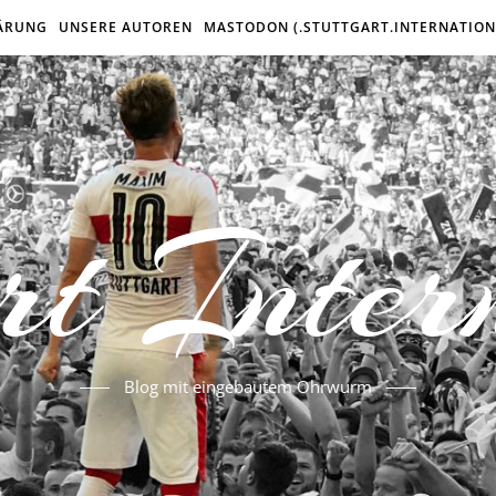
ÄRUNG
UNSERE AUTOREN
MASTODON (.STUTTGART.INTERNATION
rt Inter
Blog mit eingebautem Ohrwurm