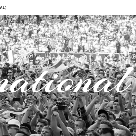
AL)
national