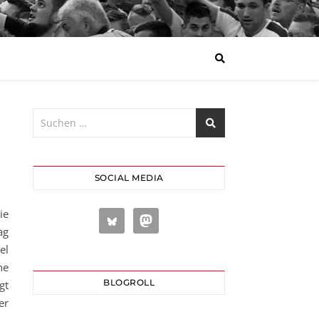
SOCIAL MEDIA
e
ag
el
ne
BLOGROLL
gt
er