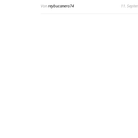
Von
reybucanero74
11. Septe