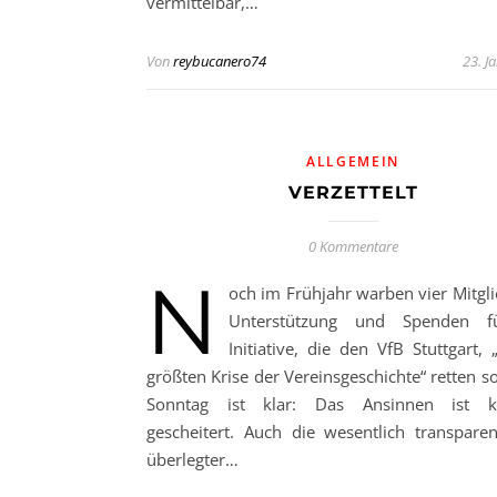
vermittelbar,…
Von
reybucanero74
23. J
ALLGEMEIN
VERZETTELT
0 Kommentare
N
och im Frühjahr warben vier Mitgl
Unterstützung und Spenden f
Initiative, die den VfB Stuttgart,
größten Krise der Vereinsgeschichte“ retten sol
Sonntag ist klar: Das Ansinnen ist k
gescheitert. Auch die wesentlich transpare
überlegter…