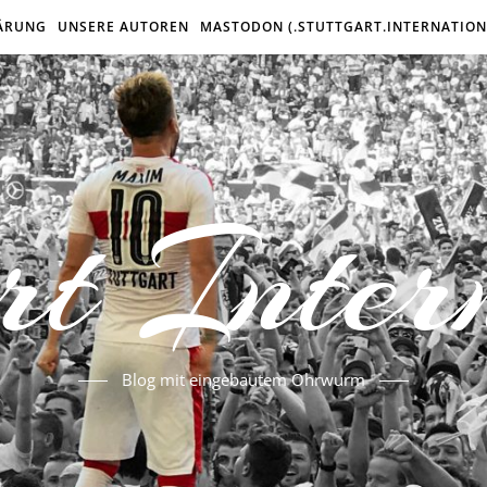
ÄRUNG
UNSERE AUTOREN
MASTODON (.STUTTGART.INTERNATION
rt Inter
Blog mit eingebautem Ohrwurm