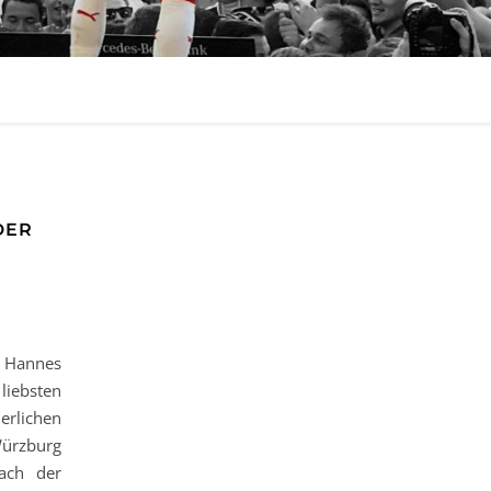
DER
r Hannes
iebsten
erlichen
Würzburg
ach der