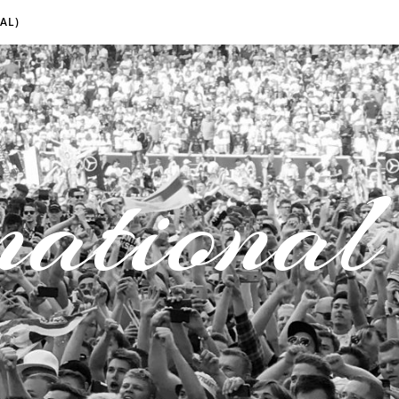
AL)
national