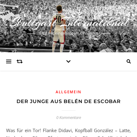
Stuttgart International
Blog mit eingebautem Ohrwurm
ALLGEMEIN
DER JUNGE AUS BELÉN DE ESCOBAR
0 Kommentare
Was für ein Tor! Flanke Didavi, Kopfball González – Latte,