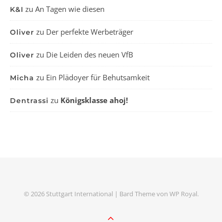
zu
An Tagen wie diesen
K&I
zu
Der perfekte Werbeträger
Oliver
zu
Die Leiden des neuen VfB
Oliver
zu
Ein Plädoyer für Behutsamkeit
Micha
zu
Königsklasse ahoj!
Dentrassi
© 2026 Stuttgart International |
Bard Theme von
WP Royal
.