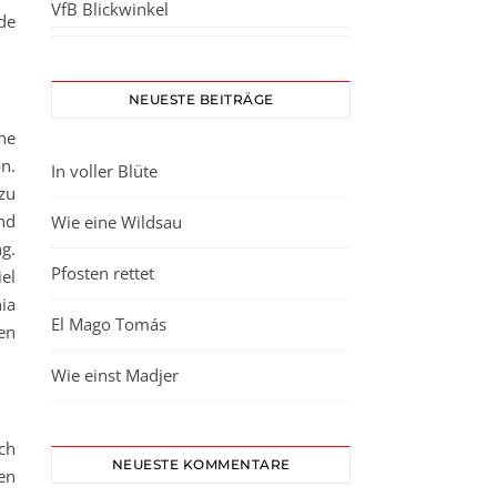
VfB Blickwinkel
de
NEUESTE BEITRÄGE
ne
on.
In voller Blüte
zu
nd
Wie eine Wildsau
g.
Pfosten rettet
el
ia
El Mago Tomás
ten
Wie einst Madjer
ch
NEUESTE KOMMENTARE
en