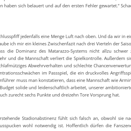
n haben sich belauert und auf den ersten Fehler gewartet.“ Scha
usspfiff jedenfalls eine Menge Luft nach oben. Und da wir in ei
ube ich mir ein kleines Zwischenfazit nach drei Vierteln der Sais
dass die Dominanz des Matarazzo-Systems nicht allzu schwer 
mehr und die Mannschaft verliert die Spielkontrolle. Außerdem si
chlafmütziges Abwehrverhalten und schlechte Chancenverwertun
ationsschwächen im Passspiel, die ein druckvolles Angriffsspi
nführer muss man konstatieren, dass eine Mannschaft wie Armin
 Budget solide und leidenschaftlich arbeitet, unserer ambitionier
auch zurecht sechs Punkte und dreizehn Tore Vorsprung hat.
tehende Stadionabstinenz fühlt sich falsch an, obwohl sie na
usspucken wohl notwendig ist. Hoffentlich dürfen die Fanszen