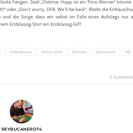
Blöcke hängen. Statt „Dietmar Hopp ist ein Timo Werner“ könnte 
lt?“ oder „Don´t worry, DFB. We´ll be back“. Bleibt die Enttäusch
 und die Sorge, dass wir selbst im Falle eines Aufstiegs nur 
inem Erstklassig-Shirt ein Erstklassig-Gif?
B
Fußballpause
Geisterspiele
Mislintat
Spitzenspiel
VfB
0 Kommenta
REYBUCANERO74