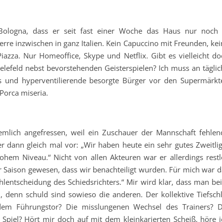
Bologna, dass er seit fast einer Woche das Haus nur noch 
rre inzwischen in ganz Italien. Kein Capuccino mit Freunden, kei
iazza. Nur Homeoffice, Skype und Netflix. Gibt es vielleicht do
elefeld nebst bevorstehenden Geisterspielen? Ich muss an täglic
s und hyperventilierende besorgte Bürger vor den Supermärkt
Porca miseria.
iemlich angefressen, weil ein Zuschauer der Mannschaft fehlen
 dann gleich mal vor: „Wir haben heute ein sehr gutes Zweitlig
hohem Niveau.“ Nicht von allen Akteuren war er allerdings restl
er Saison gewesen, dass wir benachteiligt wurden. Für mich war d
ehlentscheidung des Schiedsrichters.“ Mir wird klar, dass man be
 denn schuld sind sowieso die anderen. Der kollektive Tiefschl
dem Führungstor? Die misslungenen Wechsel des Trainers? D
 Spiel? Hört mir doch auf mit dem kleinkarierten Scheiß, höre i