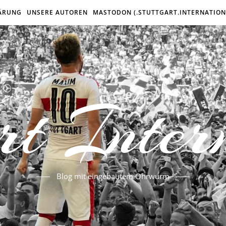
ÄRUNG
UNSERE AUTOREN
MASTODON (.STUTTGART.INTERNATION
rt Inter
Blog mit eingebautem Ohrwurm