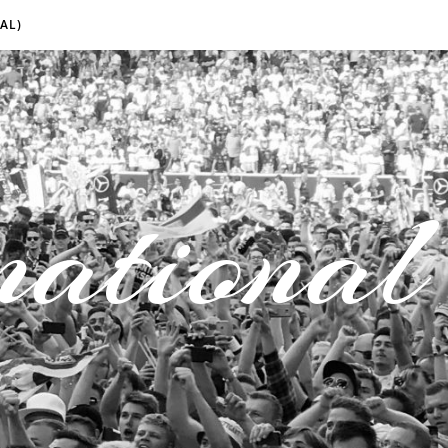
AL)
national