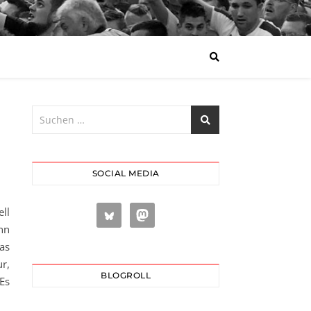
SOCIAL MEDIA
ll
nn
as
r,
BLOGROLL
Es