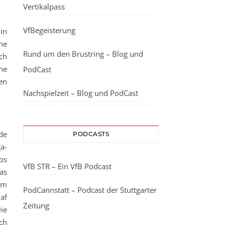
Vertikalpass
VfBegeisterung
in
ne
Rund um den Brustring – Blog und
ch
he
PodCast
en
Nachspielzeit – Blog und PodCast
de
PODCASTS
a-
os
VfB STR – Ein VfB Podcast
as
im
PodCannstatt – Podcast der Stuttgarter
af
Zeitung
ie
ch