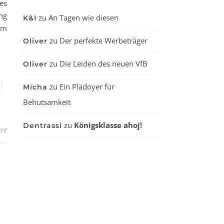
es
ung
zu
An Tagen wie diesen
K&I
am
zu
Der perfekte Werbeträger
Oliver
zu
Die Leiden des neuen VfB
Oliver
zu
Ein Plädoyer für
Micha
Behutsamkeit
zu
Königsklasse ahoj!
Dentrassi
re