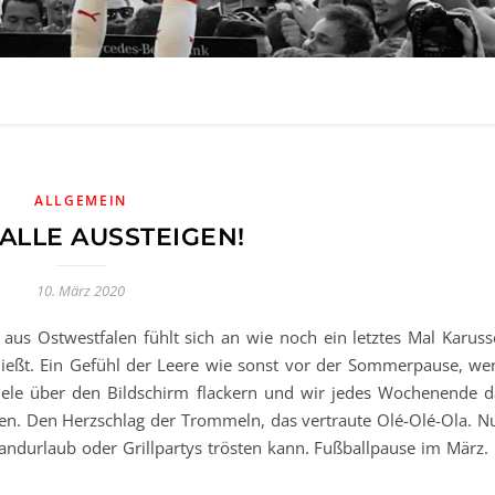
ALLGEMEIN
 ALLE AUSSTEIGEN!
10. März 2020
 aus Ostwestfalen fühlt sich an wie noch ein letztes Mal Karusse
hließt. Ein Gefühl der Leere wie sonst vor der Sommerpause, we
iele über den Bildschirm flackern und wir jedes Wochenende d
n. Den Herzschlag der Trommeln, das vertraute Olé-Olé-Ola. Nu
randurlaub oder Grillpartys trösten kann. Fußballpause im März. 